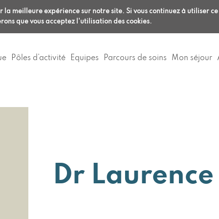
Aller
ligne
/
Anesthésie :
RDV en ligne
/
 la meilleure expérience sur notre site. Si vous continuez à utiliser ce
au
0
04 72 32 69 69
rons que vous acceptez l'utilisation des cookies.
contenu
principal
ue
Pôles d’activité
Equipes
Parcours de soins
Mon séjour
Dr Laurence