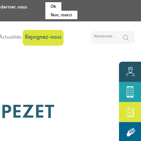
Ok
 dernier, nous
Pré-admission
Accès
Non, merci
Actualités
Rejoignez-nous
 PEZET