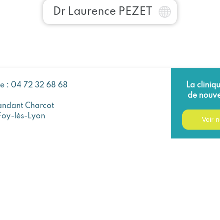
Dr Laurence PEZET
ue : 04 72 32 68 68
La cliniq
de nouve
ndant Charcot
Foy-lès-Lyon
Voir n
Mentions Légales