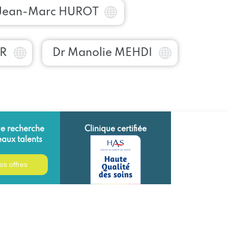
 Jean-Marc HUROT
OR
Dr Manolie MEHDI
ue recherche
Clinique certifiée
aux talents
os offres