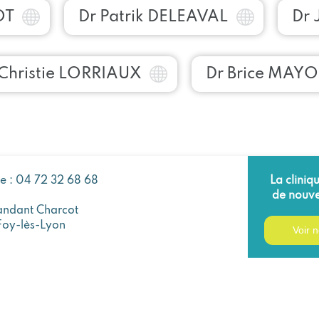
OT
Dr Patrik DELEAVAL
Dr
 Christie LORRIAUX
Dr Brice MAY
ue : 04 72 32 68 68
La cliniq
de nouve
ndant Charcot
Foy-lès-Lyon
Voir n