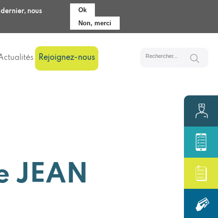
Ok
 dernier, nous
Pré-admission
Accès
Non, merci
Actualités
Rejoignez-nous
e JEAN