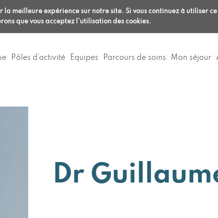
Aller
ligne
/
Anesthésie :
RDV en ligne
/
 la meilleure expérience sur notre site. Si vous continuez à utiliser ce
au
0
04 72 32 69 69
rons que vous acceptez l'utilisation des cookies.
contenu
principal
ue
Pôles d’activité
Equipes
Parcours de soins
Mon séjour
Dr Guillaum