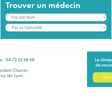
Trouver un médecin
ue : 04 72 32 68 68
La cliniq
de nouve
ndant Charcot
Foy-lès-Lyon
Voir n