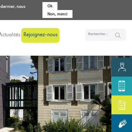
Ok
 dernier, nous
Pré-admission
Accès
Non, merci
Actualités
Rejoignez-nous