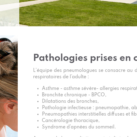
Pathologies prises en 
L’équipe des pneumologues se consacre au di
respiratoires de l’adulte :
Asthme - asthme sévère- allergies respirat
Bronchite chronique - BPCO,
Dilatations des bronches,
Pathologie infectieuse : pneumopathie, a
Pneumopathies interstitielles diffuses et f
Cancérologie thoracique,
Syndrome d’apnées du sommeil.