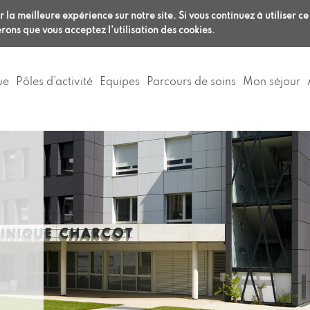
Aller
ligne
/
Anesthésie :
RDV en ligne
/
 la meilleure expérience sur notre site. Si vous continuez à utiliser ce
au
0
04 72 32 69 69
rons que vous acceptez l'utilisation des cookies.
contenu
principal
ue
Pôles d’activité
Equipes
Parcours de soins
Mon séjour