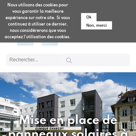
Aller
Nous utilisons des cookies pour
Pré-admission
au
vous garantir la meilleure
contenu
Ok
expérience sur notre site. Si vous
principal
continuez à utiliser ce dernier,
Non, merci
nous considérerons que vous
acceptez l'utilisation des cookies.
Mise en place de
panneaux solaires à