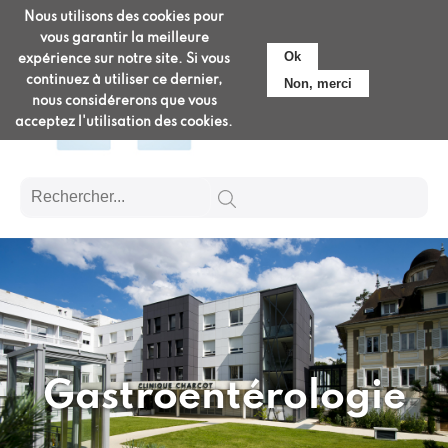
Aller
Nous utilisons des cookies pour
Pré-admission
au
vous garantir la meilleure
contenu
Ok
expérience sur notre site. Si vous
principal
continuez à utiliser ce dernier,
Non, merci
nous considérerons que vous
acceptez l'utilisation des cookies.
Gastroentérologie