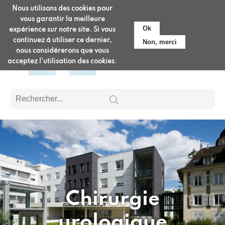
Aller
Nous utilisons des cookies pour
Pré-admission
au
vous garantir la meilleure
contenu
Ok
expérience sur notre site. Si vous
principal
continuez à utiliser ce dernier,
Non, merci
nous considérerons que vous
acceptez l'utilisation des cookies.
Chirurgie
urologique