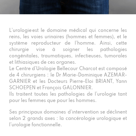
L’urologie est le domaine médical qui concerne les
reins, les voies urinaires (hommes et femmes), et le
système reproducteur de l’homme. Ainsi, cette
chirurgie vise à soigner les pathologies
congénitales, traumatiques, infectieuses, tumorales
et lithiasiques de ces organes.
Le Centre d’Urologie Bellecour Charcot est composé
de 4 chirurgiens : le Dr Marie-Dominique AZEMAR-
GARNIER et les Docteurs Pierre-Eloi BRIANT, Yann
SCHOEPEN et François GALONNIER.
Ils traitent toutes les pathologies de l’urologie tant
pour les femmes que pour les hommes.
Ses principaux domaines d’intervention se déclinent
selon 2 grands axes : la cancérologie urologique et
l’urologie fonctionnelle.