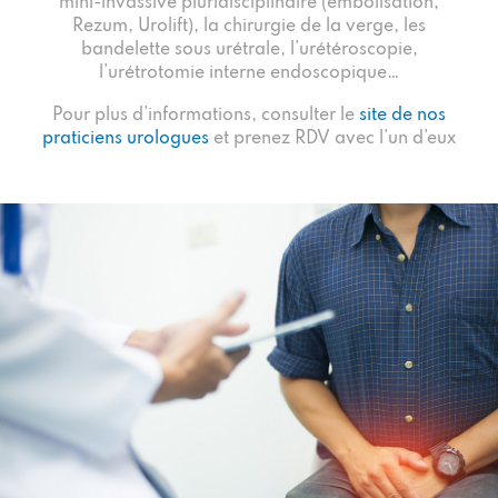
mini-invassive pluridisciplinaire (embolisation,
Rezum, Urolift), la chirurgie de la verge, les
bandelette sous urétrale, l’urétéroscopie,
l’urétrotomie interne endoscopique…
Pour plus d’informations, consulter le
site de nos
praticiens urologues
et prenez RDV avec l’un d’eux